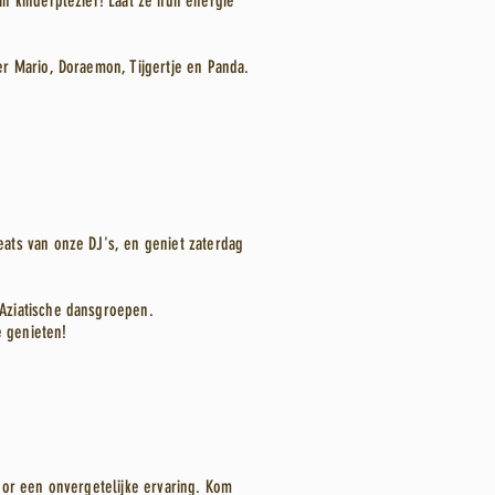
n kinderplezier! Laat ze hun energie
r Mario, Doraemon, Tijgertje en Panda.
ats van onze DJ's, en geniet zaterdag
Aziatische dansgroepen.
e genieten!
oor een onvergetelijke ervaring. Kom