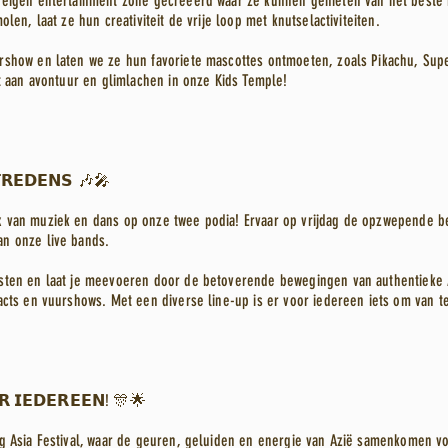
 eigen entertainment zone gecreëerd waar ze kunnen genieten van het beste i
len, laat ze hun creativiteit de vrije loop met knutselactiviteiten.
rshow en laten we ze hun favoriete mascottes ontmoeten, zoals Pikachu, Supe
rt aan avontuur en glimlachen in onze Kids Temple!
𝗧𝗥𝗘𝗗𝗘𝗡𝗦 🎶🎤
 van muziek en dans op onze twee podia! Ervaar op vrijdag de opzwepende be
n onze live bands.
esten en laat je meevoeren door de betoverende bewegingen van authentieke 
acts en vuurshows. Met een diverse line-up is er voor iedereen iets om van t
𝗥 𝗜𝗘𝗗𝗘𝗥𝗘𝗘𝗡! 🎊🌟
ng Asia Festival, waar de geuren, geluiden en energie van Azië samenkomen v