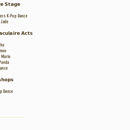
𝗿𝗲 𝗦𝘁𝗮𝗴𝗲
ders K-Pop Dance
 Jade
𝗰𝘂𝗹𝗮𝗶𝗿𝗲 𝗔𝗰𝘁𝘀
chu
emon
 Mario
 Panda
Dance
𝗵𝗼𝗽𝘀
op Dance