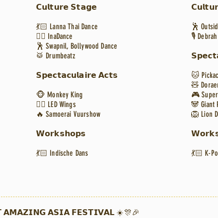
𝗖𝘂𝗹𝘁𝘂𝗿𝗲 𝗦𝘁𝗮𝗴𝗲
𝗖𝘂𝗹𝘁𝘂
💃🏻 Lanna Thai Dance
🕺 Outsi
👯‍♀️ InaDance
🎙️
Debrah
🕺 Swapnil, Bollywood Dance
🥁 Drumbeatz
𝗦𝗽𝗲𝗰𝘁
𝗦𝗽𝗲𝗰𝘁𝗮𝗰𝘂𝗹𝗮𝗶𝗿𝗲 𝗔𝗰𝘁𝘀
🐱 Picka
🧸 Dora
🐵 Monkey King
🎮 Super
🧚‍♀️ LED Wings
🐼 Giant
🔥 Samoerai Vuurshow
🦁 Lion 
𝗪𝗼𝗿𝗸𝘀𝗵𝗼𝗽𝘀
𝗪𝗼𝗿𝗸
💃🏻 Indische Dans
💃🏻 K-P
 𝗔𝗠𝗔𝗭𝗜𝗡𝗚 𝗔𝗦𝗜𝗔 𝗙𝗘𝗦𝗧𝗜𝗩𝗔𝗟 ☀️🎊🎉