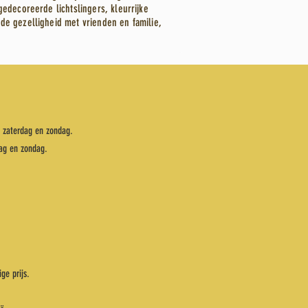
edecoreerde lichtslingers, kleurrijke
de gezelligheid met vrienden en familie,
p zaterdag en zondag.
rdag en zondag.
.
ge prijs.