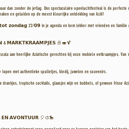
ar dan zonder de jetlag. Ons spectaculaire openluchtfestival is de perfecte 
maken en geluiden op de meest kleurrijke ontdekking van Azië!
𝟵 𝘁𝗼𝘁 𝘇𝗼𝗻𝗱𝗮𝗴 22/𝟬𝟵 in je agenda en kom lekker met vrienden en famili
𝗡 & 𝗠𝗔𝗥𝗞𝗧𝗞𝗥𝗔𝗔𝗠𝗣𝗝𝗘𝗦 🍜🍣🍹
scala aan heerlijke Aziatische gerechten bij onze mobiele eetkraampjes. Van
 lopen met authentieke spulletjes, kledij, juwelen en souvenirs.
 drankjes, tropische cocktails, glaasjes wijn en bubbels, of gewoon frisse Az
𝗥 𝗘𝗡 𝗔𝗩𝗢𝗡𝗧𝗨𝗨𝗥 🎈🎨🎠