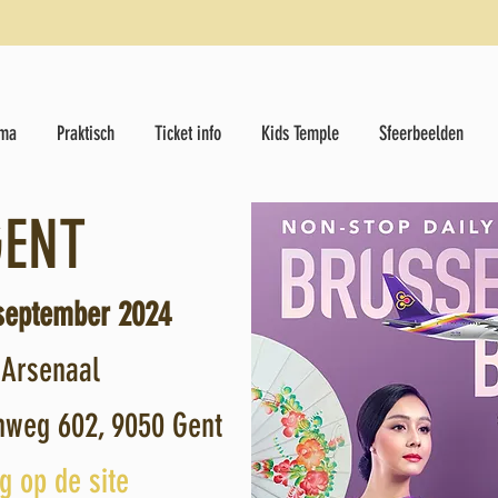
ma
Praktisch
Ticket info
Kids Temple
Sfeerbeelden
GENT
september 2024
 Arsenaal
nweg 602, 9050 Gent
g op de site