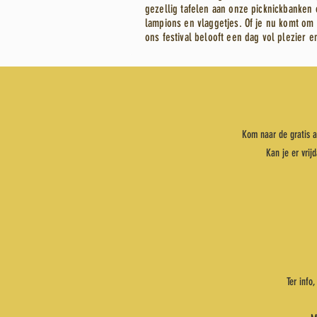
gezellig tafelen aan onze picknickbanken 
lampions en vlaggetjes. Of je nu komt om
ons festival belooft een dag vol plezier e
Kom naar de gratis a
Kan je er vrij
Ter info