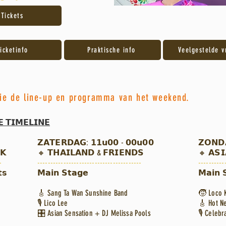
Tickets
icketinfo
Praktische info
Veelgestelde v
lie de line-up en programma van het weekend.
 𝗧𝗜𝗠𝗘𝗟𝗜𝗡𝗘
𝗭𝗔𝗧𝗘𝗥𝗗𝗔𝗚: 𝟭𝟭𝘂𝟬𝟬 - 𝟬𝟬𝘂𝟬𝟬
𝗭𝗢𝗡𝗗
𝗞
🔸 𝗧𝗛𝗔𝗜𝗟𝗔𝗡𝗗 & 𝗙𝗥𝗜𝗘𝗡𝗗𝗦
🔸 𝗔𝗦𝗜
-
----------------------------------------
----------
𝘀
𝗠𝗮𝗶𝗻 𝗦𝘁𝗮𝗴𝗲
𝗠𝗮𝗶𝗻 
🎸 Sang Ta Wan Sunshine Band
🧒 Loco K
🎙️ Lico Lee
🎸 Hot N
🎛️ Asian Sensation + DJ Melissa Pools
🎙️ Celebr