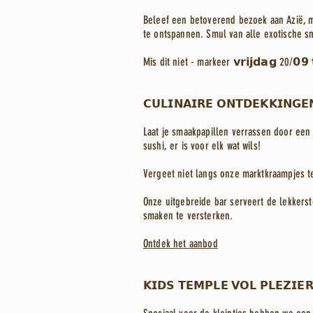
Beleef een betoverend bezoek aan Azië, ma
te ontspannen. Smul van alle exotische s
Mis dit niet - markeer 𝘃𝗿𝗶𝗷𝗱𝗮𝗴 20/𝟬
𝗖𝗨𝗟𝗜𝗡𝗔𝗜𝗥𝗘 𝗢𝗡𝗧𝗗𝗘𝗞𝗞𝗜𝗡𝗚
Laat je smaakpapillen verrassen door een 
sushi, er is voor elk wat wils!
Vergeet niet langs onze marktkraampjes te
Onze uitgebreide bar serveert de lekkerste
smaken te versterken.
Ontdek het aanbod
𝗞𝗜𝗗𝗦 𝗧𝗘𝗠𝗣𝗟𝗘 𝗩𝗢𝗟 𝗣𝗟𝗘𝗭𝗜