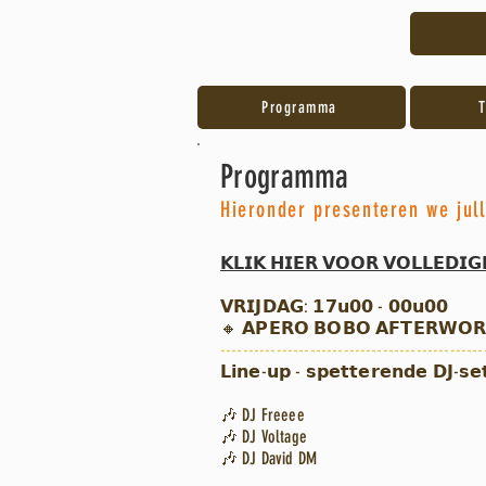
Programma
T
Programma
Hieronder presenteren we jul
𝗞𝗟𝗜𝗞 𝗛𝗜𝗘𝗥 𝗩𝗢𝗢𝗥 𝗩𝗢𝗟𝗟𝗘𝗗𝗜𝗚
𝗩𝗥𝗜𝗝𝗗𝗔𝗚: 𝟭𝟳𝘂𝟬𝟬 - 𝟬𝟬𝘂𝟬𝟬
🔸 𝗔𝗣𝗘𝗥𝗢 𝗕𝗢𝗕𝗢 𝗔𝗙𝗧𝗘𝗥𝗪𝗢𝗥
-----------------------------------------------
𝗟𝗶𝗻𝗲-𝘂𝗽 - 𝘀𝗽𝗲𝘁𝘁𝗲𝗿𝗲𝗻𝗱𝗲 𝗗𝗝-𝘀𝗲
🎶
DJ Freeee
🎶
DJ Voltage
🎶
DJ David DM