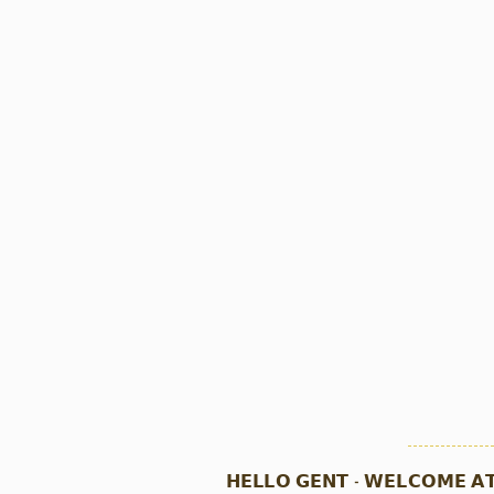
𝗛𝗘𝗟𝗟𝗢 𝗚𝗘𝗡𝗧 - 𝗪𝗘𝗟𝗖𝗢𝗠𝗘 𝗔