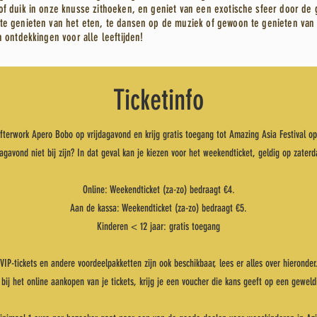
of duik in onze knusse zithoeken, en geniet van een exotische sfeer door de g
 te genieten van het eten, te dansen op de muziek of gewoon te genieten van 
n ontdekkingen voor alle leeftijden!
Ticketinfo
fterwork Apero Bobo op vrijdagavond en krijg gratis toegang tot Amazing Asia Festival o
dagavond niet bij zijn? In dat geval kan je kiezen voor het weekendticket, geldig op zate
Online: Weekendticket (za-zo) bedraagt €4.
Aan de kassa: Weekendticket (za-zo) bedraagt €5.
Kinderen < 12 jaar: gratis toegang
VIP-tickets en andere voordeelpakketten zijn ook beschikbaar, lees er alles over hieronder
, bij het online aankopen van je tickets, krijg je een voucher die kans geeft op een geweldi