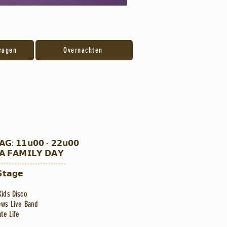
ragen
Overnachten
𝗚: 𝟭𝟭𝘂𝟬𝟬 - 𝟮𝟮𝘂𝟬𝟬
𝗔 𝗙𝗔𝗠𝗜𝗟𝗬 𝗗𝗔𝗬
--------------------------
𝘁𝗮𝗴𝗲
ids Disco
ews Live Band
ate Life