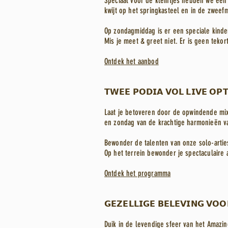
Speciaal voor de kleintjes hebben we een
kwijt op het springkasteel en in de zweefmo
Op zondagmiddag is er een speciale kinde
Mis je meet & greet niet. Er is geen teko
Ontdek het aanbod
𝗧𝗪𝗘𝗘 𝗣𝗢𝗗𝗜𝗔 𝗩𝗢𝗟 𝗟𝗜𝗩𝗘 𝗢𝗣
Laat je betoveren door de opwindende mix
en zondag van de krachtige harmonieën va
Bewonder de talenten van onze solo-arti
Op het terrein bewonder je spectaculaire 
Ontdek het programma
𝗚𝗘𝗭𝗘𝗟𝗟𝗜𝗚𝗘 𝗕𝗘𝗟𝗘𝗩𝗜𝗡𝗚 𝗩𝗢
Duik in de levendige sfeer van het Amazi